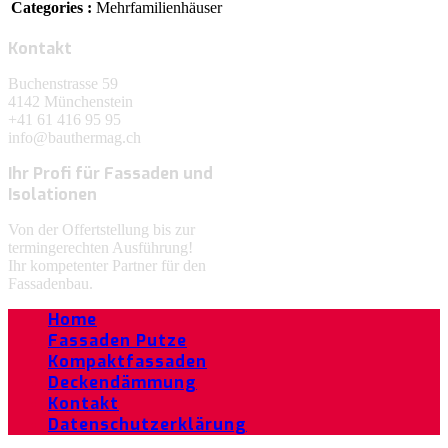
Categories :
Mehrfamilienhäuser
Kontakt
Buchenstrasse 59
4142 Münchenstein
+41 61 416 95 95
info@bauthermag.ch
Ihr Profi für Fassaden und
Isolationen
Von der Offertstellung bis zur
termingerechten Ausführung!
Ihr kompetenter Partner für den
Fassadenbau.
Home
Fassaden Putze
Kompaktfassaden
Deckendämmung
Kontakt
Datenschutzerklärung