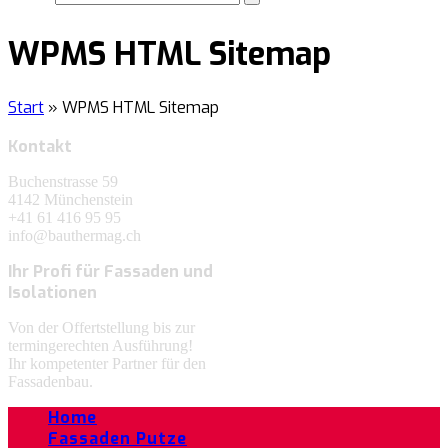
WPMS HTML Sitemap
Start
»
WPMS HTML Sitemap
Kontakt
Buchenstrasse 59
4142 Münchenstein
+41 61 416 95 95
info@bauthermag.ch
Ihr Profi für Fassaden und
Isolationen
Von der Offertstellung bis zur
termingerechten Ausführung!
Ihr kompetenter Partner für den
Fassadenbau.
Home
Fassaden Putze